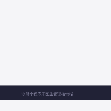
诊所小程序宋医生管理核销端
好医点智慧门诊端
智慧卫生监督诊所端