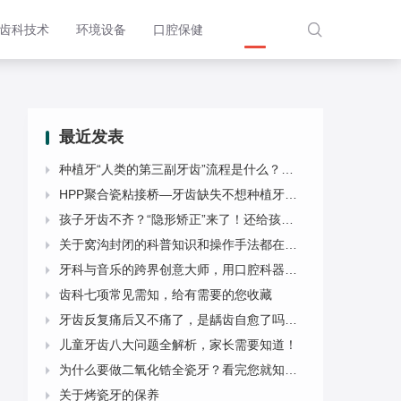

齿科技术
环境设备
口腔保健
联系我们
最近发表
种植牙“人类的第三副牙齿”流程是什么？种植牙一、二、三期手术内容又是什么？【科普】

HPP聚合瓷粘接桥—牙齿缺失不想种植牙也不想磨牙的新选择

孩子牙齿不齐？“隐形矫正”来了！还给孩子自信与微笑！

关于窝沟封闭的科普知识和操作手法都在这里！

牙科与音乐的跨界创意大师，用口腔科器械演奏歌曲！有否欣赏过？

齿科七项常见需知，给有需要的您收藏

牙齿反复痛后又不痛了，是龋齿自愈了吗？你別高兴太早，牙髓或已经坏死了

儿童牙齿八大问题全解析，家长需要知道！

为什么要做二氧化锆全瓷牙？看完您就知道了

关于烤瓷牙的保养
