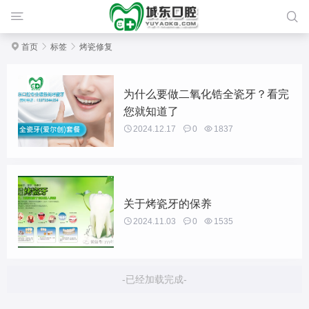



首页

标签

烤瓷修复
为什么要做二氧化锆全瓷牙？看完
您就知道了

2024.12.17

0

1837
关于烤瓷牙的保养

2024.11.03

0

1535
-已经加载完成-